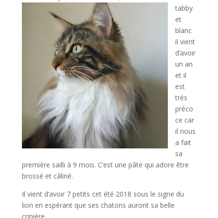
tabby
et
blanc
il vient
d’avoir
un an
et il
est
très
préco
ce car
il nous
a fait
sa
première sailli à 9 mois. C’est une pâte qui adore être
brossé et câliné.
Il vient d’avoir 7 petits cet été 2018 sous le signe du
lion en espérant que ses chatons auront sa belle
crinière.